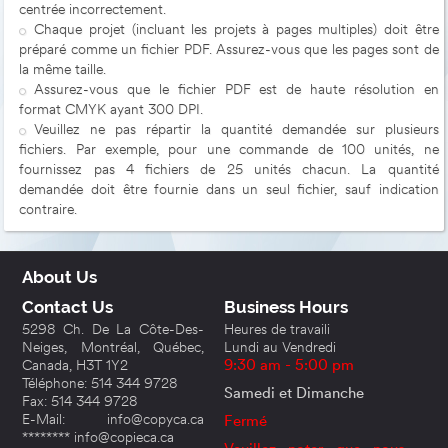
centrée incorrectement.
Chaque projet (incluant les projets à pages multiples) doit être
préparé comme un fichier PDF. Assurez-vous que les pages sont de
la même taille.
Assurez-vous que le fichier PDF est de haute résolution en
format CMYK ayant 300 DPI.
Veuillez ne pas répartir la quantité demandée sur plusieurs
fichiers. Par exemple, pour une commande de 100 unités, ne
fournissez pas 4 fichiers de 25 unités chacun. La quantité
demandée doit être fournie dans un seul fichier, sauf indication
contraire.
About Us
Contact Us
Business Hours
5298 Ch. De La Côte-Des-
Heures de travaili
Neiges, Montréal, Québec,
Lundi au Vendredi
Canada, H3T 1Y2
9:30 am - 5:00 pm
Téléphone: 514 344 9728
Samedi et Dimanche
Fax: 514 344 9728
E-Mail: info@copyca.ca
Fermé
******** info@copieca.ca