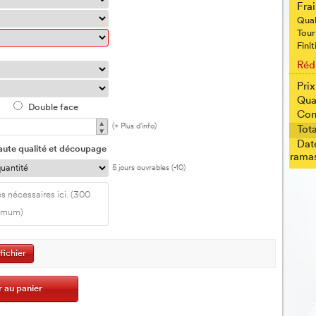
Fra
Qual
Tour
Finit
Réd
Prix
Qua
Double face
Con
▴
(+ Plus d'info)
Tota
▾
Dat
aute qualité et découpage
ramas
5 jours ouvrables (-10)
fichier