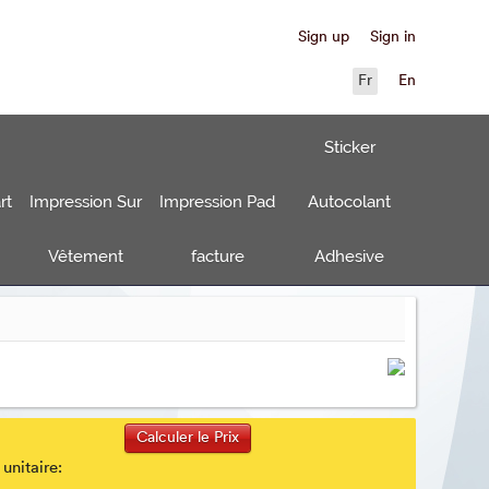
Sign up
Sign in
Fr
En
Sticker
rt
Impression Sur
Impression Pad
Autocolant
Vêtement
facture
Adhesive
 unitaire: