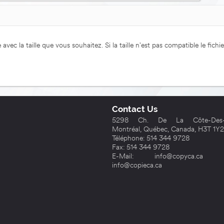
 avec la taille que vous souhaitez. Si la taille n'est pas compatible le fic
Contact Us
5298 Ch. De La Côte-Des-N
Montréal, Québec, Canada, H3T 1Y2
Téléphone: 514 344 9728
Fax: 514 344 9728
E-Mail: info@copyca.ca **
info@copieca.ca