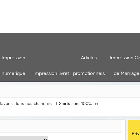
Impression
Articles
Impression Ca
numérique
Impression livret
promotionnels
de Marriage
 favoris. Tous nos chandails- T-Shirts sont 100% en
Prix