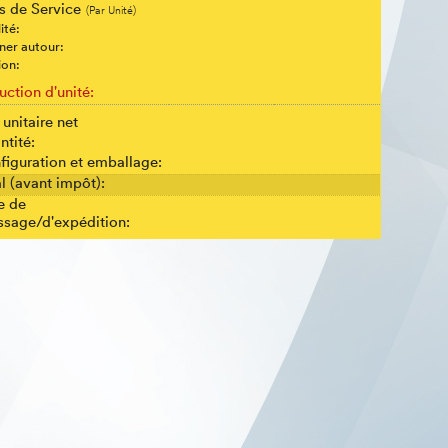
is de Service
(Par Unité)
ité:
ner autour:
ion:
uction d'unité:
 unitaire net
ntité:
figuration et emballage:
l (avant impôt):
e de
sage/d'expédition: