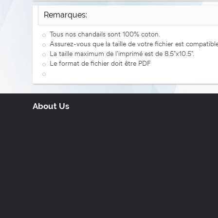
Remarques:
Tous nos chandails sont 100% coton.
Assurez-vous que la taille de votre fichier est compatible
La taille maximum de l'imprimé est de 8.5"x10.5".
Le format de fichier doit être PDF
About Us