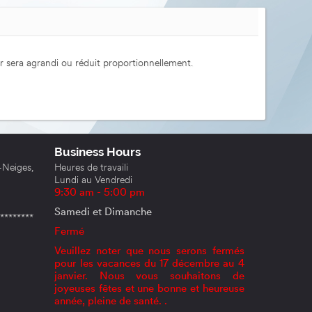
hier sera agrandi ou réduit proportionnellement.
Business Hours
eiges,
Heures de travaili
Lundi au Vendredi
9:30 am - 5:00 pm
Samedi et Dimanche
******
Fermé
Veuillez noter que nous serons fermés
pour les vacances du 17 décembre au 4
janvier. Nous vous souhaitons de
joyeuses fêtes et une bonne et heureuse
année, pleine de santé. .