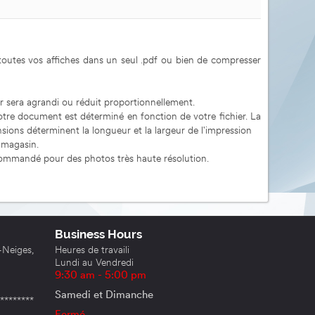
 toutes vos affiches dans un seul .pdf ou bien de compresser
hier sera agrandi ou réduit proportionnellement.
otre document est déterminé en fonction de votre fichier. La
nsions déterminent la longueur et la largeur de l'impression
 magasin.
 recommandé pour des photos très haute résolution.
Business Hours
eiges,
Heures de travaili
Lundi au Vendredi
9:30 am - 5:00 pm
Samedi et Dimanche
******