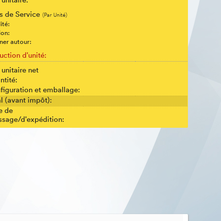
 unitaire:
is de Service
(Par Unité)
ité:
ion:
ner autour:
uction d'unité:
 unitaire net
ntité:
figuration et emballage:
l (avant impôt):
e de
sage/d'expédition: