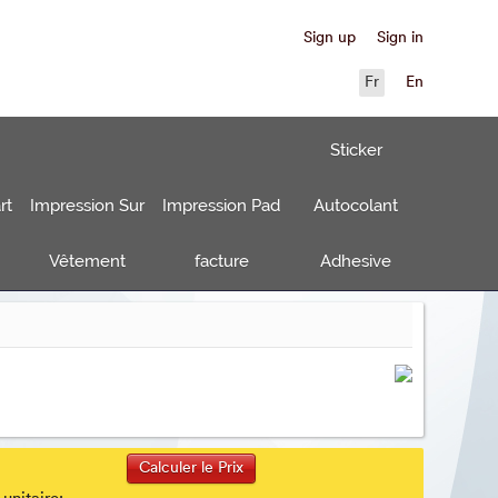
Sign up
Sign in
Fr
En
Sticker
rt
Impression Sur
Impression Pad
Autocolant
Vêtement
facture
Adhesive