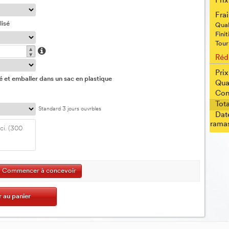
Prix
Fra
lisé
Qual
Finit
Tour
▴
▾
Réd
Prix
é et emballer dans un sac en plastique
Qua
Con
Tota
Standard 3 jours ouvrbles
Dat
ramas
Commencer à concevoir