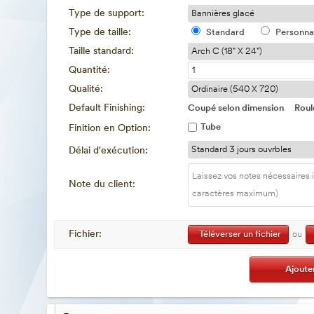
Type de support:
Type de taille:
Standard
Personna
Taille standard:
Quantité:
Qualité:
Default Finishing:
Coupé selon dimension
Roul
Tube
Finition en Option:
Délai d'exécution:
Note du client:
Fichier:
Téléverser un fichier
ou