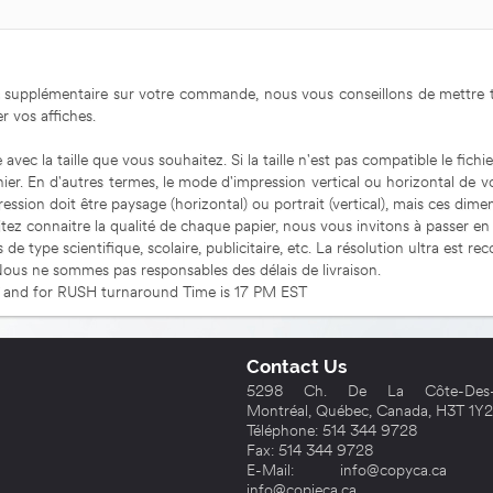
bais supplémentaire sur votre commande, nous vous conseillons de mettre
r vos affiches.
 avec la taille que vous souhaitez. Si la taille n'est pas compatible le fic
ier. En d'autres termes, le mode d'impression vertical ou horizontal de v
ession doit être paysage (horizontal) ou portrait (vertical), mais ces dime
tez connaitre la qualité de chaque papier, nous vous invitons à passer en
de type scientifique, scolaire, publicitaire, etc. La résolution ultra est
Nous ne sommes pas responsables des délais de livraison.
T and for RUSH turnaround Time is 17 PM EST
Contact Us
5298 Ch. De La Côte-Des-N
Montréal, Québec, Canada, H3T 1Y2
Téléphone: 514 344 9728
Fax: 514 344 9728
E-Mail: info@copyca.ca **
info@copieca.ca