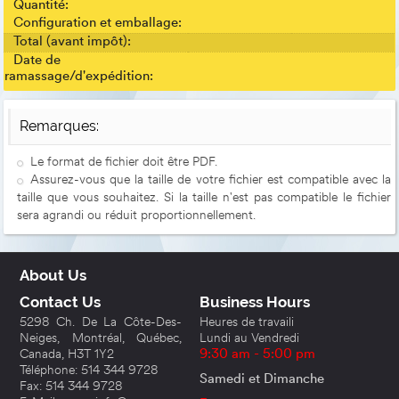
Quantité:
Configuration et emballage:
Total (avant impôt):
Date de
ramassage/d'expédition:
Remarques:
Le format de fichier doit être PDF.
Assurez-vous que la taille de votre fichier est compatible avec la
taille que vous souhaitez. Si la taille n'est pas compatible le fichier
sera agrandi ou réduit proportionnellement.
About Us
Contact Us
Business Hours
5298 Ch. De La Côte-Des-
Heures de travaili
Neiges, Montréal, Québec,
Lundi au Vendredi
Canada, H3T 1Y2
9:30 am - 5:00 pm
Téléphone: 514 344 9728
Samedi et Dimanche
Fax: 514 344 9728