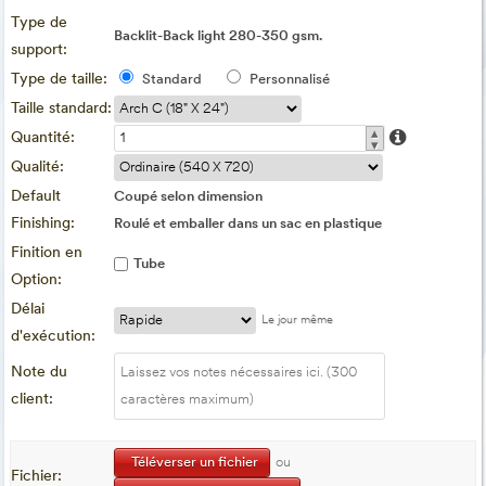
Type de
Backlit-Back light 280-350 gsm.
support:
Type de taille:
Standard
Personnalisé
Taille standard:
▴
Quantité:
▾
Qualité:
Default
Coupé selon dimension
Finishing:
Roulé et emballer dans un sac en plastique
Finition en
Tube
Option:
Délai
Le jour même
d'exécution:
Note du
client:
Téléverser un fichier
ou
Fichier: