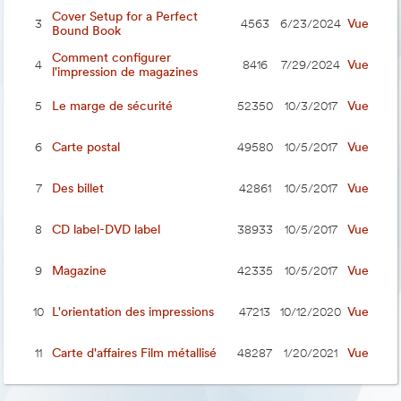
Cover Setup for a Perfect
Vue
3
4563
6/23/2024
Bound Book
Comment configurer
Vue
4
8416
7/29/2024
l'impression de magazines
Le marge de sécurité
Vue
5
52350
10/3/2017
Carte postal
Vue
6
49580
10/5/2017
Des billet
Vue
7
42861
10/5/2017
CD label-DVD label
Vue
8
38933
10/5/2017
Magazine
Vue
9
42335
10/5/2017
L'orientation des impressions
Vue
10
47213
10/12/2020
Carte d'affaires Film métallisé
Vue
11
48287
1/20/2021