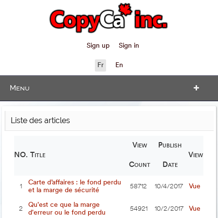
Sign up
Sign in
Fr
En
Menu
Liste des articles
View
Publish
NO.
Title
View
Count
Date
Carte d’affaires : le fond perdu
Vue
1
58712
10/4/2017
et la marge de sécurité
Qu'est ce que la marge
Vue
2
54921
10/2/2017
d'erreur ou le fond perdu