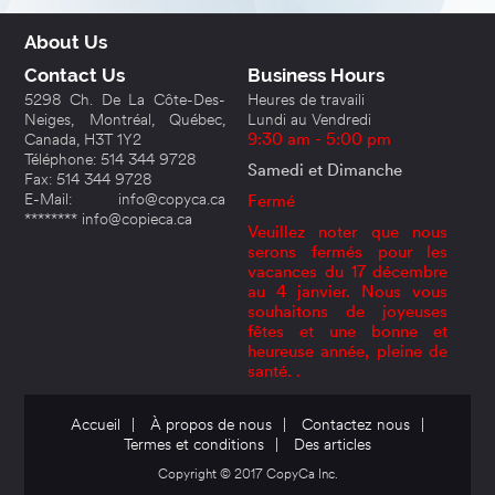
About Us
Contact Us
Business Hours
5298 Ch. De La Côte-Des-
Heures de travaili
Neiges, Montréal, Québec,
Lundi au Vendredi
Canada, H3T 1Y2
9:30 am - 5:00 pm
Téléphone: 514 344 9728
Samedi et Dimanche
Fax: 514 344 9728
E-Mail: info@copyca.ca
Fermé
******** info@copieca.ca
Veuillez noter que nous
serons fermés pour les
vacances du 17 décembre
au 4 janvier. Nous vous
souhaitons de joyeuses
fêtes et une bonne et
heureuse année, pleine de
santé. .
Accueil
|
À propos de nous
|
Contactez nous
|
Termes et conditions
|
Des articles
Copyright © 2017 CopyCa Inc.