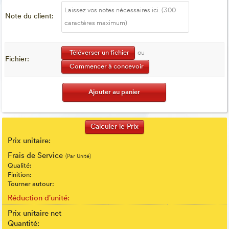
Note du client:
Téléverser un fichier
ou
Fichier:
Commencer à concevoir
Prix unitaire:
Frais de Service
(Par Unité)
Qualité:
Finition:
Tourner autour:
Réduction d'unité:
Prix unitaire net
Quantité: