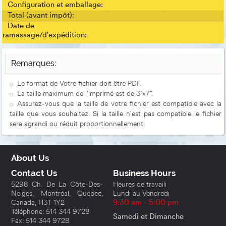
Configuration et emballage:
Total (avant impôt):
Date de
ramassage/d'expédition:
Remarques:
Le format de Votre fichier doit être PDF.
La taille maximum de l'imprimé est de 3"x7".
Assurez-vous que la taille de votre fichier est compatible avec la
taille que vous souhaitez. Si la taille n'est pas compatible le fichier
sera agrandi ou réduit proportionnellement.
About Us
Contact Us
Business Hours
5298 Ch. De La Côte-Des-
Heures de travaili
Neiges, Montréal, Québec,
Lundi au Vendredi
Canada, H3T 1Y2
9:30 am - 5:00 pm
Téléphone: 514 344 9728
Samedi et Dimanche
Fax: 514 344 9728