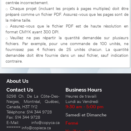
centrée incorrectement.
Chaque projet (incluant les projets à pages multiples) doit être
préparé comme un fichier PDF. Assurez-vous que les pages sont de
la même taille.
Assurez-vous que le fichier PDF est de haute résolution en
format CMYK ayant 300 DPI.
Veuillez ne pas répartir la quantité demandée sur plusieurs
fichiers. Par exemple, pour une commande de 100 unités, ne
fournissez pas 4 fichiers de 25 unités chacun. La quantité
demandée doit être fournie dans un seul fichier, sauf indication
contraire.
About Us
Contact Us
Business Hours
5298 Ch. De La Côte-Des-
Heures de travaili
Neiges, Montréal, Québec,
Lundi au Vendredi
Canada, H3T 1Y2
9:30 am - 5:00 pm
Téléphone: 514 344 9728
Samedi et Dimanche
Fax: 514 344 9728
E-Mail: info@copyca.ca
Fermé
******** info@copieca.ca