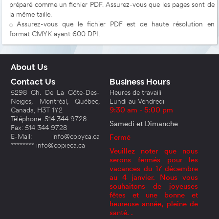
préparé comme un fichier PDF. Assurez-vous que les pages sont de
la même taille.
Assurez-vous que le fichier PDF est de haute résolution en
format CMYK ayant 600 DPI.
About Us
Contact Us
Business Hours
5298 Ch. De La Côte-Des-
Heures de travaili
Neiges, Montréal, Québec,
Lundi au Vendredi
Canada, H3T 1Y2
9:30 am - 5:00 pm
Téléphone: 514 344 9728
Samedi et Dimanche
Fax: 514 344 9728
E-Mail: info@copyca.ca
Fermé
******** info@copieca.ca
Veuillez noter que nous
serons fermés pour les
vacances du 17 décembre
au 4 janvier. Nous vous
souhaitons de joyeuses
fêtes et une bonne et
heureuse année, pleine de
santé. .